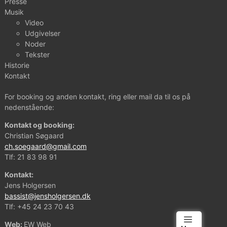
Presse
Musik
Video
Udgivelser
Noder
Tekster
Historie
Kontakt
For booking og anden kontakt, ring eller mail da til os på
nedenstående:
Kontakt og booking:
Christian Søgaard
ch.soegaard@gmail.com
Tlf:
21 83 98 91
Kontakt:
Jens Holgersen
bassist@jensholgersen.dk
Tlf:
+45 24 23 70 43
Web:
EW Web