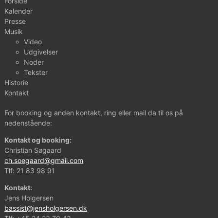
Forside
Kalender
Presse
Musik
Video
Udgivelser
Noder
Tekster
Historie
Kontakt
For booking og anden kontakt, ring eller mail da til os på
nedenstående:
Kontakt og booking:
Christian Søgaard
ch.soegaard@gmail.com
Tlf:
21 83 98 91
Kontakt:
Jens Holgersen
bassist@jensholgersen.dk