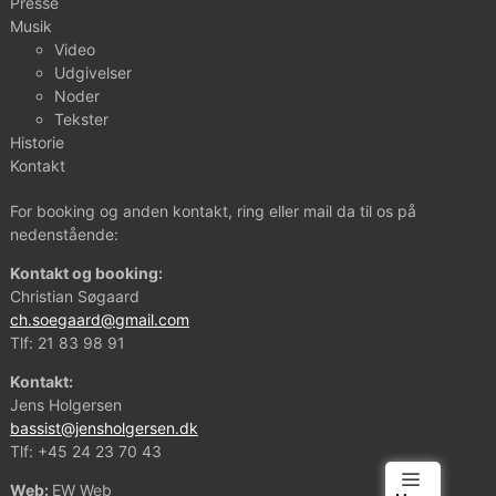
Presse
Musik
Video
Udgivelser
Noder
Tekster
Historie
Kontakt
For booking og anden kontakt, ring eller mail da til os på
nedenstående:
Kontakt og booking:
Christian Søgaard
ch.soegaard@gmail.com
Tlf:
21 83 98 91
Kontakt:
Jens Holgersen
bassist@jensholgersen.dk
Tlf:
+45 24 23 70 43
Web:
EW Web