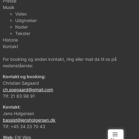
Presse
Musik
Video
Udgivelser
Noder
Tekster
Historie
Kontakt
For booking og anden kontakt, ring eller mail da til os på
nedenstående:
Kontakt og booking:
Christian Søgaard
ch.soegaard@gmail.com
Tlf:
21 83 98 91
Kontakt:
Jens Holgersen
bassist@jensholgersen.dk
Tlf:
+45 24 23 70 43
Web:
EW Web