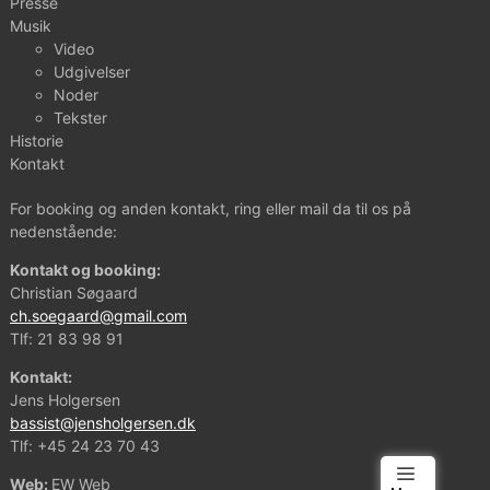
Presse
Musik
Video
Udgivelser
Noder
Tekster
Historie
Kontakt
For booking og anden kontakt, ring eller mail da til os på
nedenstående:
Kontakt og booking:
Christian Søgaard
ch.soegaard@gmail.com
Tlf:
21 83 98 91
Kontakt:
Jens Holgersen
bassist@jensholgersen.dk
Tlf:
+45 24 23 70 43
Web:
EW Web