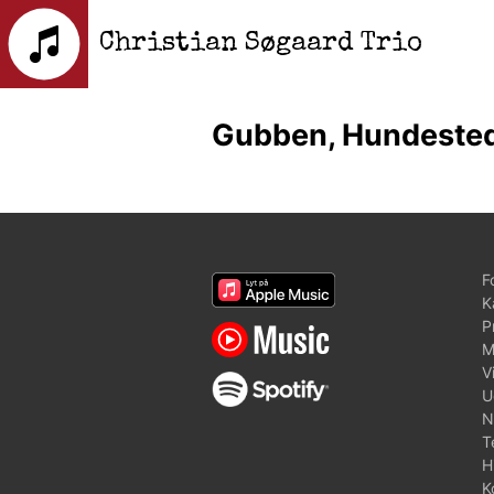
Christian Søgaard Trio
Gubben, Hundeste
F
K
P
M
V
U
N
T
H
K