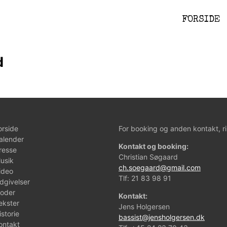
FORSIDE
d
orside
For booking og anden kontakt, ri
alender
Kontakt og booking:
resse
Christian Søgaard
usik
ch.soegaard@gmail.com
ideo
Tlf:
21 83 98 91
dgivelser
oder
Kontakt:
ekster
Jens Holgersen
istorie
bassist@jensholgersen.dk
ontakt