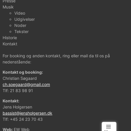
Presse
Musik
Video
Udgivelser
Noder
Tekster
Historie
Kontakt
For booking og anden kontakt, ring eller mail da til os på
nedenstående:
Kontakt og booking:
Christian Søgaard
ch.soegaard@gmail.com
Tlf:
21 83 98 91
Kontakt:
Jens Holgersen
bassist@jensholgersen.dk
Tlf:
+45 24 23 70 43
Web:
EW Web