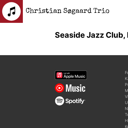
Christian Søgaard Trio
Seaside Jazz Club,
F
K
P
M
V
U
N
T
H
K