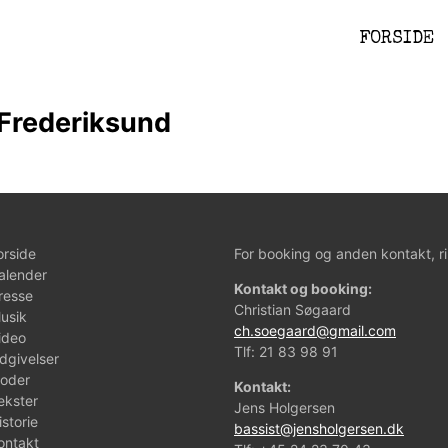
FORSIDE
 Frederiksund
orside
For booking og anden kontakt, ri
alender
Kontakt og booking:
resse
Christian Søgaard
usik
ch.soegaard@gmail.com
ideo
Tlf:
21 83 98 91
dgivelser
oder
Kontakt:
ekster
Jens Holgersen
istorie
bassist@jensholgersen.dk
ontakt