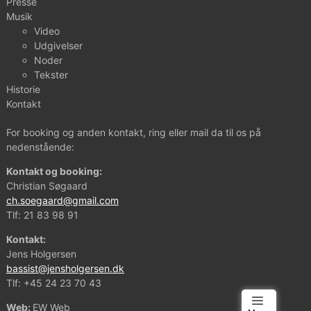
Presse
Musik
Video
Udgivelser
Noder
Tekster
Historie
Kontakt
For booking og anden kontakt, ring eller mail da til os på
nedenstående:
Kontakt og booking:
Christian Søgaard
ch.soegaard@gmail.com
Tlf:
21 83 98 91
Kontakt:
Jens Holgersen
bassist@jensholgersen.dk
Tlf:
+45 24 23 70 43
Web:
EW Web